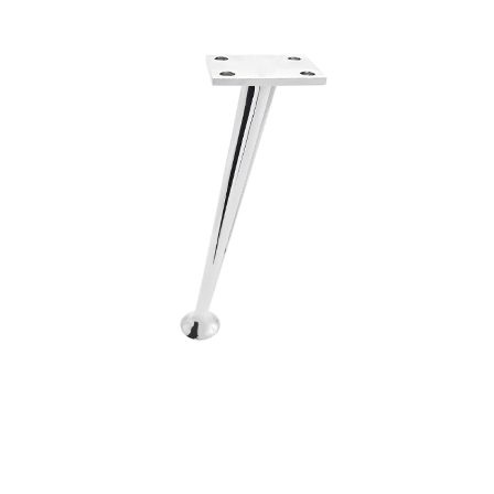
Basi in metallo
Blog
Braccioli in metallo
Lavora con noi
Tavolini
Contatti
Accessori
New