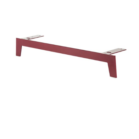
Basi in metallo
Blog
Braccioli in metallo
Lavora con noi
Tavolini
Contatti
Accessori
New