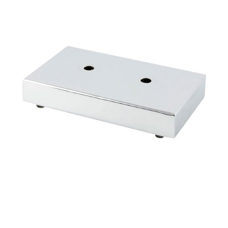
Basi in metallo
Blog
Braccioli in metallo
Lavora con noi
Tavolini
Contatti
Accessori
New