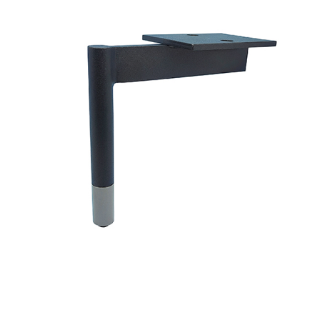
Basi in metallo
Blog
Braccioli in metallo
Lavora con noi
Tavolini
Contatti
Accessori
New