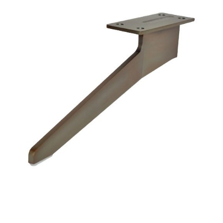
Basi in metallo
Blog
Braccioli in metallo
Lavora con noi
Tavolini
Contatti
Accessori
New