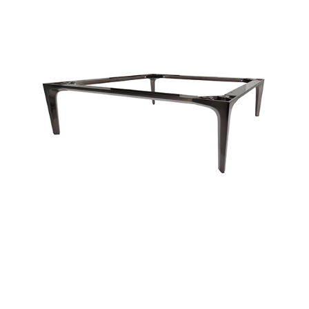
Basi in metallo
Blog
Braccioli in metallo
Lavora con noi
Tavolini
Contatti
Accessori
New