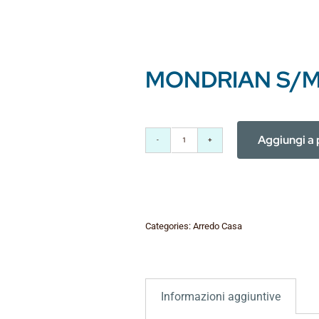
MONDRIAN S/M
Aggiungi a 
MONDRIAN
S/M/L/XL
quantità
Categories:
Arredo Casa
Informazioni aggiuntive