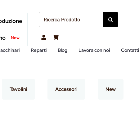
Cerca
roduzione
per:
no
New
acchinari
Reparti
Blog
Lavora con noi
Contatt
Tavolini
Accessori
New