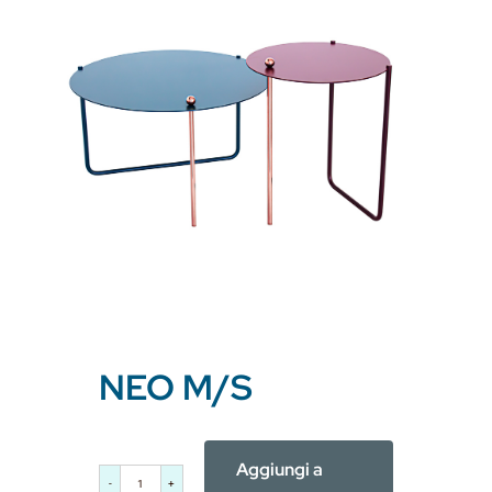
Basi in metallo
Blog
Braccioli in metallo
Lavora con noi
Tavolini
Contatti
Accessori
New
NEO M/S
Aggiungi a