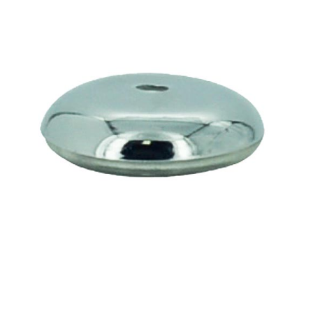
Basi in metallo
Blog
Braccioli in metallo
Lavora con noi
Tavolini
Contatti
Accessori
New