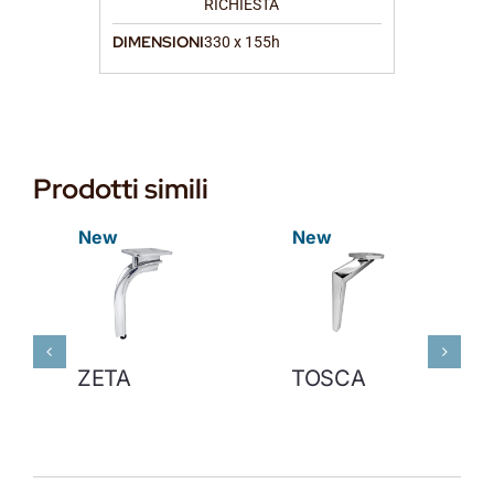
RICHIESTA
DIMENSIONI
330 x 155h
Prodotti simili
New
New
ZETA
TOSCA