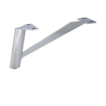
Basi in metallo
Blog
Braccioli in metallo
Lavora con noi
Tavolini
Contatti
Accessori
New