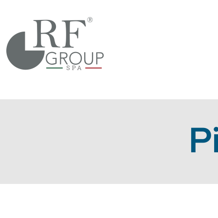
Salta
al
contenuto
P